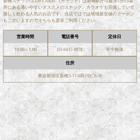
新橋スナックCLUB CARAT（カラット）は新橋駅から徒歩1分の場
所にある通いやすいオススメのスナック。カラオケも完備していて
楽しく飲める人気のお店です。当店ではでは地域最安値のクーポン
もございますのでそちらも是非ご利用ください。
営業時間
電話番号
定休日
19:00～1:00
03-6435-8878
年中無休
住所
東京都港区新橋3-17-6田川ビル3F