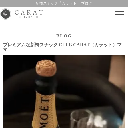
新橋スナック「カラット」 ブログ
Skip
to
content
BLOG
プレミアムな新橋スナック CLUB CARAT（カラット）マ
マ