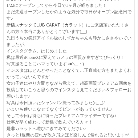
1/22にオープンしてから今日で1ヶ月が経ちました！
まだ先週オープンしたかのような気分で毎日がオープン記念日で
す♪
新橋スナック CLUB CARAT（カラット）
にご来店頂いたたくさ
んの方々本当にありがとうございます(__)
先日うちの笑顔アイドル級のしずかちゃんも静かにささやいてい
ましたが、
インスタグラム、はじめました！
私は最近iPhoneXに変えてカメラの画質が良すぎてびっくり！
写真撮ることにハマっています /■＼_・)
インスタはほとんどやったことなくて…正直載せ方もまだよくわ
かっていないんですが…
女の子達にやり方聞きながら覚えて、超高画質プレミアム画像を
投稿していこうと思うのでインスタも見てください＆フォローお
願いします♪
写真は今日頂いたシャンパン撮ってみました(o_ _)/
いまいち使いこなせてなくてピントがあっていません♪
そして今日は待ちに待ったプレミアムフライデーですね♪
仕事が早く終わって新橋で飲んでいる方々！
是非カラットへ遊びにきてみてください♪
きっと1週間の疲れが吹き飛ぶほど楽しんで帰れると思います^^