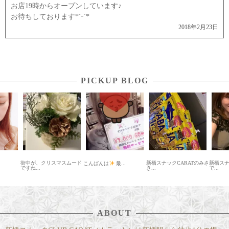
お店19時からオープンしています♪
お待ちしております*ˊᵕˋ*
2018年2月23日
PICKUP BLOG
街中が、クリスマスムード
新橋スナックCARATのみさ
新橋スナ
こんばんは
最...
ですね...
き...
で...
ABOUT