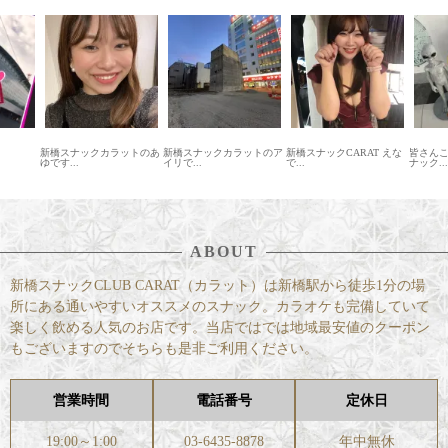
新橋スナックカラットのあ
新橋スナックカラットのア
新橋スナックCARAT えな
皆さん
ゆです...
イリで...
で...
ナック...
ABOUT
新橋スナックCLUB CARAT（カラット）は新橋駅から徒歩1分の場
所にある通いやすいオススメのスナック。カラオケも完備していて
楽しく飲める人気のお店です。当店ではでは地域最安値のクーポン
もございますのでそちらも是非ご利用ください。
営業時間
電話番号
定休日
19:00～1:00
03-6435-8878
年中無休