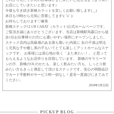
お店にしていきたいと思います♪
今後も引き続き新橋カラットを宜しくお願い致します(__)
本日も19時から元気に営業してます\( ˆoˆ )/
お待ちしております♡麻美
新橋スナックCLUB CARAT（カラット)公式ホームページです。
ご覧頂き誠にありがとうございます。当店は新橋駅烏森口から徒
歩1分お仕事帰りの方にも通いやすい場所にオープンしました。
スナック店内は高級感のある落ち着いた内装に 女の子達は明る
く元気な子や癒し系の子もいてとても楽しくアットホームなスナ
ックです。 お客様には居心地が良く「また来たい！」 と思って
もらえるようなお店作りを目指しています。 新橋のサラリーマ
ンの方、新橋のOLのかたも、楽しく飲みたい方も、しっとり飲
みたい方もきっと満足して頂けるスナックです。安心の明朗会計
でカード手数料やサービス料一切なし！是非一度遊びにきてみて
ください。
2018年3月22日
PICKUP BLOG