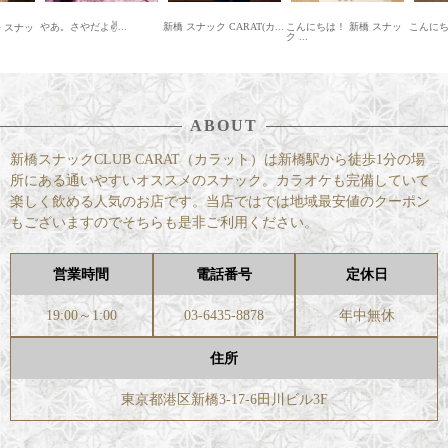
..
新橋 スナック CARAT(カ...
こんにちは！ 新橋 スナッ
こんにちは❣&#...
新橋ス
ク ...
ッ...
ABOUT
新橋スナックCLUB CARAT（カラット）は新橋駅から徒歩1分の場
所にある通いやすいオススメのスナック。カラオケも完備していて
楽しく飲める人気のお店です。当店ではでは地域最安値のクーポン
もございますのでそちらも是非ご利用ください。
営業時間
電話番号
定休日
19:00～1:00
03-6435-8878
年中無休
住所
東京都港区新橋3-17-6田川ビル3F