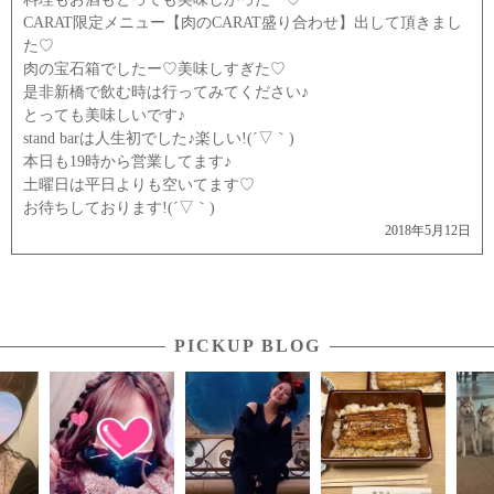
CARAT限定メニュー【肉のCARAT盛り合わせ】出して頂きまし
た♡
肉の宝石箱でしたー♡美味しすぎた♡
是非新橋で飲む時は行ってみてください♪
とっても美味しいです♪
stand barは人生初でした♪楽しい!(´▽｀)
本日も19時から営業してます♪
土曜日は平日よりも空いてます♡
お待ちしております!(´▽｀)
2018年5月12日
PICKUP BLOG