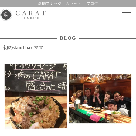
新橋スナック「カラット」 ブログ
Skip
to
content
BLOG
初のstand bar ママ