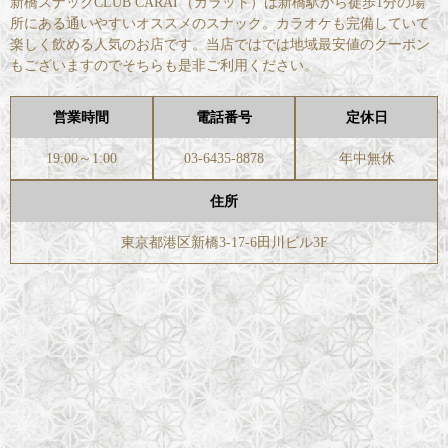
新橋スナックCLUB CARAT（カラット）は新橋駅から徒歩1分の場
所にある通いやすいオススメのスナック。カラオケも完備していて
楽しく飲める人気のお店です。当店ではでは地域最安値のクーポン
もございますのでそちらも是非ご利用ください。
営業時間
電話番号
定休日
19:00～1:00
03-6435-8878
年中無休
住所
東京都港区新橋3-17-6田川ビル3F