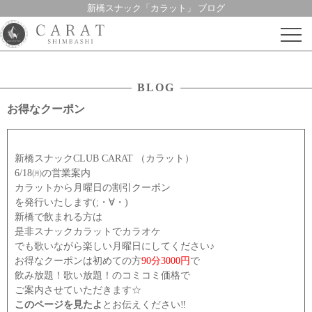
新橋スナック「カラット」 ブログ
Skip
to
content
BLOG
お得なクーポン
新橋スナックCLUB CARAT （カラット）
6/18㈪の営業案内
カラットから月曜日の割引クーポン
を発行いたします(;・∀・)
新橋で飲まれる方は
是非スナックカラットでカラオケ
でも歌いながら楽しい月曜日にしてください♪
お得なクーポンは初めての方
90分3000円
で
飲み放題！歌い放題！のコミコミ価格で
ご案内させていただきます☆
このページを見たよ
とお伝えください‼