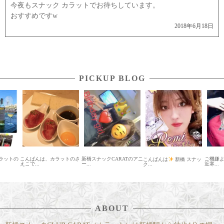
今夜もスナック カラットでお待ちしています。
おすすめですw
2018年6月18日
PICKUP BLOG
ットの
こんばんは、カラットのさ
新橋スナックCARATのアニ
ご機嫌よう
こんばんは
新橋 スナッ
えこで...
ー...
近寒...
ク...
ABOUT