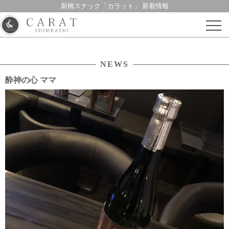
新橋スナック「カラット」 新着情報
Skip
to
content
NEWS
酔神の心 ママ