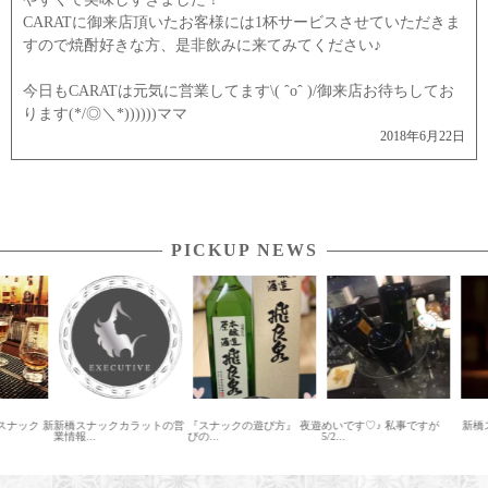
CARATに御来店頂いたお客様には1杯サービスさせていただきま
すので焼酎好きな方、是非飲みに来てみてください♪
今日もCARATは元気に営業してます
\( ˆoˆ )/
御来店お待ちしてお
ります(*/◎＼*))))))ママ
2018年6月22日
PICKUP NEWS
ナック 新
新橋スナックカラットの営
『スナックの遊び方』 夜遊
めいです♡♪ 私事ですが
新橋スナ
業情報...
びの...
5/2...