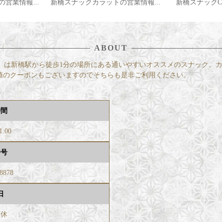
営業情報...
新橋スナックCL...
スナックキャバク
ABOUT
ラット）は新橋駅から徒歩1分の場所にある通いやすいオススメのスナック
値のクーポンもございますのでそちらも是非ご利用ください。
時間
1:00
番号
-8878
日
無休