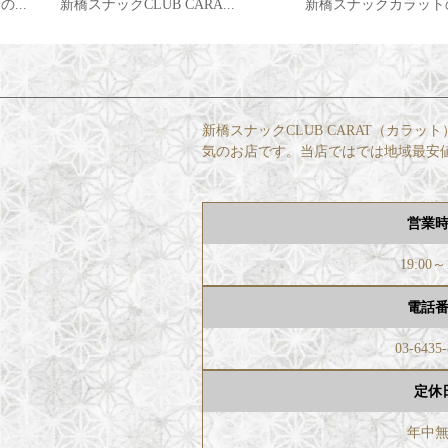
新橋スナックカラットの営業情報...
新橋スナックカラットの
新橋スナックCLUB CARAT（カ
気のお店です。当店ではでは地域最安
営業
19:00～
電話
03-6435
定休
年中