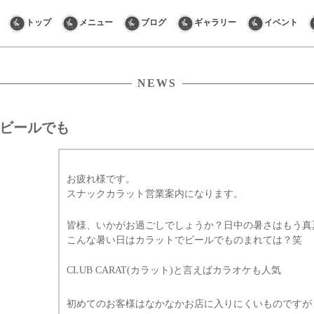
Skip
トップ
メニュー
ブログ
ギャラリー
イベント
to
content
NEWS
ビールでも
お疲れ様です。
スナックカラット営業案内になります。
皆様、いかがお過ごしでしょうか？日中の暑さはもう真
こんな暑い日はカラットでビールでものまれては？笑
CLUB CARAT(カラット)と言えばカラオケも人気
初めてのお客様はなかなかお店に入りにくいものですが