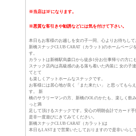
※当店は3Fになります。
※悪質な客引きや勧誘などには気を付けて下さい。
本日もお客様のお越しを女の子一同、心よりお待ちして
新橋スナックCLUB CARAT（カラット)のホームペー
す。
カラットは新橋駅烏森口から徒歩1分お仕事帰りの方に
スナック店内は高級感のある落ち着いた内装に 女の子
てとて
も楽しくアットホームなスナックです。
お客様には居心地が良く「また来たい」 と思ってもら
す。 新
橋のサラリーマンの方、新橋のOLのかたも、楽しく飲
っと満
足して頂けるスナックです。安心の明朗会計でカード手
是非一度遊びにきてみてください。
新橋スナックCLUB CARAT（カラット)は
本日もLASTまで営業いたしておりますので是非いらしてく