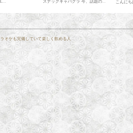
ラ 今、話題の...
お久しぶ
こんにちは カラットです
‍♀...
。カラオケも完備していて楽しく飲める人