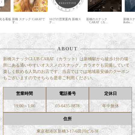
RATで
10/27の営業案内 新橋ス
新橋のスナック
新橋スナックカラット
スナック
ナ...
「CARAT（カ...
&nbs...
ABOUT
新橋スナックCLUB CARAT（カラット）は新橋駅から徒歩1分の場
所にある通いやすいオススメのスナック。カラオケも完備していて
楽しく飲める人気のお店です。当店ではでは地域最安値のクーポン
もございますのでそちらも是非ご利用ください。
営業時間
電話番号
定休日
19:00～1:00
03-6435-8878
年中無休
住所
東京都港区新橋3-17-6田川ビル3F