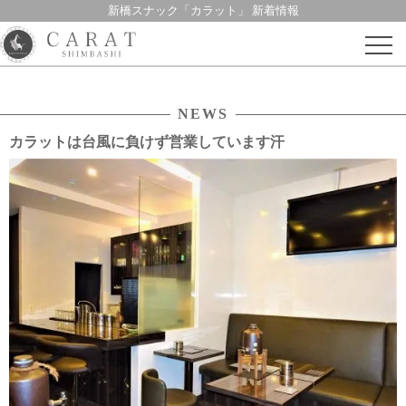
新橋スナック「カラット」 新着情報
Skip
to
content
NEWS
カラットは台風に負けず営業しています汗