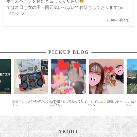
ホームページを見たと言ってください
では本日も女の子一同元気いっぱいでお待ちしております(๑›
᎑‹)♡ママ
2018年8月27日
PICKUP BLOG
RATのカン
新年明けましておめでとう
はじ
こんばんは
新橋スナッ
こんばんは
新橋 スナッ
ござい...
ック..
クCA...
ク ...
ABOUT