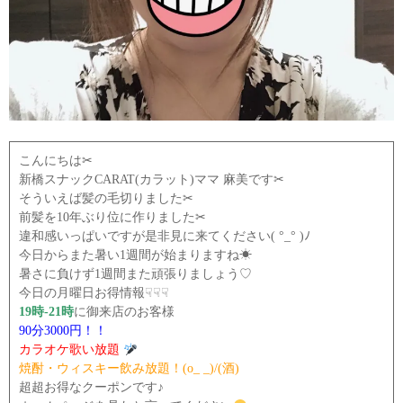
こんにちは✂
新橋スナックCARAT(カラット)ママ 麻美です✂
そういえば髪の毛切りました✂
前髪を10年ぶり位に作りました✂
違和感いっぱいですが是非見に来てください( °_° )ﾉ
今日からまた暑い1週間が始まりますね☀
暑さに負けず1週間また頑張りましょう♡
今日の月曜日お得情報
☟☟☟
19時-21時
に御来店のお客様
90分3000円！！
カラオケ歌い放題
焼酎・ウィスキー飲み放題！(o_ _)/(酒)
超超お得なクーポンです♪