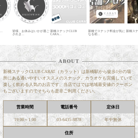
いかが過ご
新橋スナックCLUB
新橋でスナック料金が気に
新橋スナックCARAT &nb...
新橋ス
CARA...
なる初...
ー...
ABOUT
新橋スナックCLUB CARAT（カラット）は新橋駅から徒歩1分の場
所にある通いやすいオススメのスナック。カラオケも完備していて
楽しく飲める人気のお店です。当店ではでは地域最安値のクーポン
もございますのでそちらも是非ご利用ください。
営業時間
電話番号
定休日
19:00～1:00
03-6435-8878
年中無休
住所