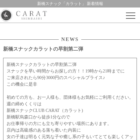
新橋スナック「カラット」 新着情報
Skip
to
content
NEWS
新橋スナックカラットの早割第二弾
新橋スナックカラットの早割第二弾
スナックを早い時間からお探しの方！！19時から21時までに
ご来店されたら90分3000円のスペシャルプライス♪
この機会に是非
初めての方も、お一人様も、団体様もお気軽にご利用ください。
週の締めくくりは
新橋スナックCLUB CARAT（カラット)
新橋駅烏森口から徒歩1分なので
お仕事帰りの方にも立ち寄りやすい場所にあります。
店内は高級感のある落ち着いた内装に
女の子達は明るく元気な子や癒し系の子もいてとても楽しくアッ