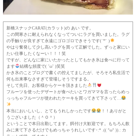
新橋スナックCARAT(カラット)の あい です。
この間寒さに耐えられなくなってついにラグを買いました。ラグ
の手触りが良すぎて永遠にゴロゴロできそうです(˙꒳​˙ )
やはり奮発して少し高いラグを買って正解でした。ずっと家にい
たい仕事したくなーい！！！笑
ですが、どんなに家にいたかったとしてもかき氷は食べに行って
ます
結構な頻度で( ˘ω˘ )笑笑
かき氷のことブログで書くの控えてましたが、そろそろ私生活で
何も出来事なさすぎて登場しそうですまる。
そして先日、お客様からケーキ頂きました
フルーツを使ったデザートが食べたいとワガママを言ったらめっ
っっちゃフルーツが使われたケーキを買ってきて下さって…
本当においしいし、とてもうれしかったです
！！ありがと
うございました（＾Ｏ＾）
ということで本日出勤してます。餌付け大歓迎です。もちろん飲
みに来て下さるだけでもめっちゃうれしいです･:* .(( °ω° )).: カ