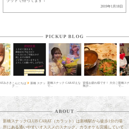
ラットで待ってます！
2019年1月18日
PICKUP BLOG
ATみさき
新橋スナック CARATえな
皆様お疲れ様です！ 大分ご
新橋スナ
こんにちは
新橋 スナッ
で...
無沙...
で...
ク ...
ABOUT
新橋スナックCLUB CARAT（カラット）は新橋駅から徒歩1分の場
所にある通いやすいオススメのスナック。カラオケも完備していて