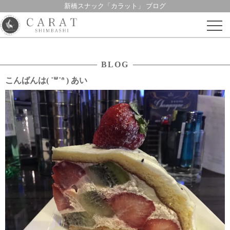
新橋スナック「カラット」 ブログ
Skip
to
content
BLOG
こんばんは( ˙꒳​˙ᐢ ) あい