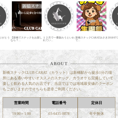
ナックをお探し
１２月で一番賑わうといわ
新橋スナックCARATみさき
2018/07/28（土）の営...
新
れてい...
で...
ス
ABOUT
新橋スナックCLUB CARAT（カラット）は新橋駅から徒歩1分の場
所にある通いやすいオススメのスナック。カラオケも完備していて
楽しく飲める人気のお店です。当店ではでは地域最安値のクーポン
もございますのでそちらも是非ご利用ください。
営業時間
電話番号
定休日
19:00～1:00
03-6435-8878
年中無休