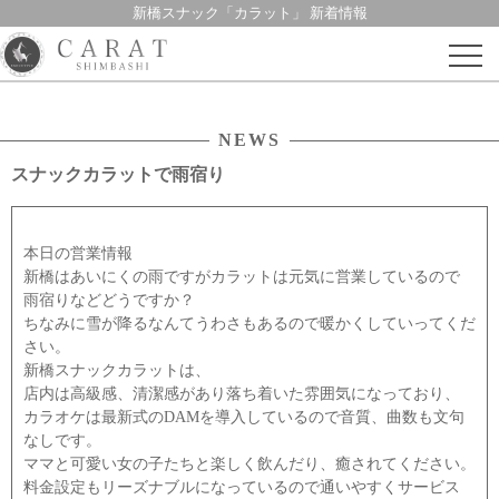
新橋スナック「カラット」 新着情報
Skip
to
content
NEWS
スナックカラットで雨宿り
本日の営業情報
新橋はあいにくの雨ですがカラットは元気に営業しているので
雨宿りなどどうですか？
ちなみに雪が降るなんてうわさもあるので暖かくしていってくだ
さい。
新橋スナックカラットは、
店内は高級感、清潔感があり落ち着いた雰囲気になっており、
カラオケは最新式のDAMを導入しているので音質、曲数も文句
なしです。
ママと可愛い女の子たちと楽しく飲んだり、癒されてください。
料金設定もリーズナブルになっているので通いやすくサービス