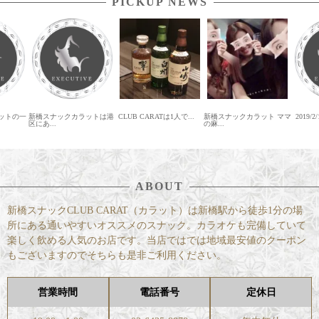
PICKUP NEWS
の一
新橋スナックカラットは港
CLUB CARATは1人で...
新橋スナックカラット ママ
2019/2/1...
区にあ...
の麻...
ABOUT
新橋スナックCLUB CARAT（カラット）は新橋駅から徒歩1分の場
所にある通いやすいオススメのスナック。カラオケも完備していて
楽しく飲める人気のお店です。当店ではでは地域最安値のクーポン
もございますのでそちらも是非ご利用ください。
営業時間
電話番号
定休日