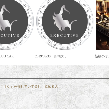
橋スナ...
新橋のオススメスナック 新橋の...
新橋スナ
。カラオケも完備していて楽しく飲める人