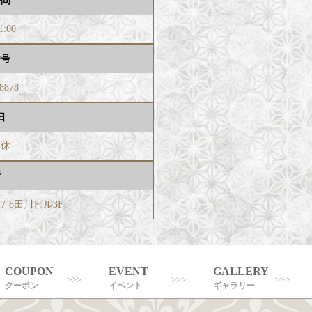
時間
1:00
番号
-8878
日
無休
所
7-6田川ビル3F
COUPON
EVENT
GALLERY
クーポン
イベント
ギャラリー