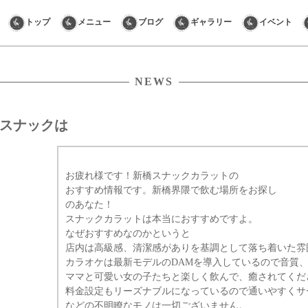
Skip
トップ
メニュー
ブログ
ギャラリー
イベント
to
content
NEWS
スナックは
お疲れ様です！新橋スナックカラットの
おすすめ情報です。新橋界隈で飲む場所をお探し
のあなた！
スナックカラットは本当におすすめですよ。
なぜおすすめなのかというと
店内は高級感、清潔感がありを基調として落ち着いた雰
カラオケは最新モデルのDAMを導入しているので音質
ママと可愛い女の子たちと楽しく飲んで、癒されてくだ
料金設定もリーズナブルになっているので通いやすくサ
などの不明瞭なモノは一切ございません。