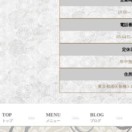
営業
19:00～
電話
03-6435
定休
年中
住
東京都港区新橋3-1
TOP
MENU
BLOG
トップ
メニュー
ブログ