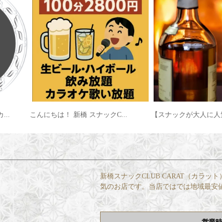
..
【スナックが大人に人気な理由】...
新橋スナックカラット &n
新橋スナックCLUB CARAT（カ
気のお店です。当店ではでは地域最安