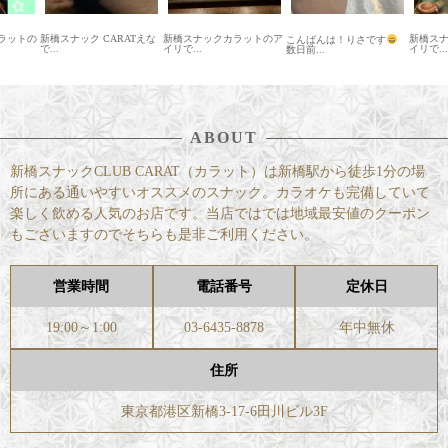
CARATえな
新橋スナックカラットのア
新橋スナックカラットのア
こんばんは！りさです
こ
イリで...
イリで...
数日前...
クCA
ABOUT
新橋スナックCLUB CARAT（カラット）は新橋駅から徒歩1分の場
所にある通いやすいオススメのスナック。カラオケも完備していて
楽しく飲める人気のお店です。当店ではでは地域最安値のクーポン
もございますのでそちらも是非ご利用ください。
営業時間
電話番号
定休日
19:00～1:00
03-6435-8878
年中無休
住所
東京都港区新橋3-17-6田川ビル3F