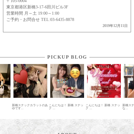
〒105-0004
東京都港区新橋3-17-6田川ビル3F
営業時間 月～土 19:00～1:00
ご予約・お問合せ TEL:03-6435-8878
2019年12月11日
PICKUP BLOG
新橋スナックカラットのあ
こんにちは！ 新橋 スナッ
こんにちは！ 新橋 スナッ
新橋スナッ
ゆです...
ク ...
ク ...
な...