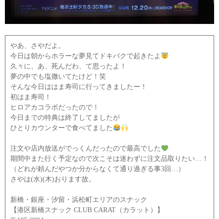
やあ、さやだよ。
今日は朝からホラーな夢見てドキバクで起きたよ
久々に、あ、死んだわ、て思ったよ！
夢の中でも塩撒いてたけど！笑
そんな今日ははま寿司に行ってきましたー！
初はま寿司！
ヒロアカコラボだったので！
今日までの特典は終了してましたが
ひとりカウンターで食べてました
注文や店内放送がでっくんだったので最高でした
期間中また行く予定なので次こそは迷わずに注文品取りたい…！
（どれが頼んだやつか分からなくて通り過ぎる事3回…）
さやは(水)(木)おります故。
新橋・銀座・汐留・浜松町エリアのスナック
【港区新橋スナック CLUB CARAT（カラット）】