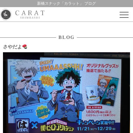
新橋スナック「カラット」 ブログ
Skip
to
content
BLOG
さやだよ