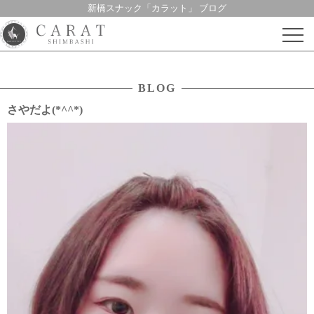
新橋スナック「カラット」 ブログ
Skip
to
content
BLOG
さやだよ(*^^*)