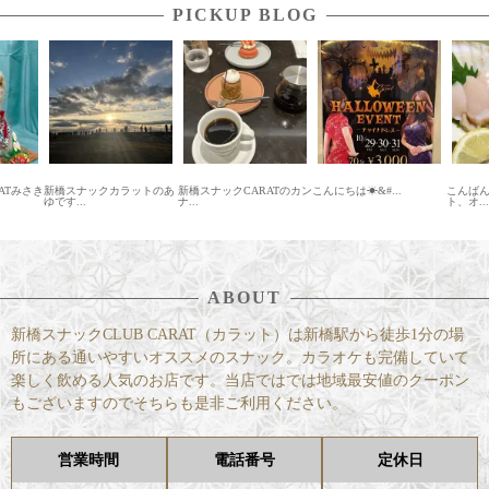
PICKUP BLOG
ックカラットのあ
新橋スナックCARATのカン
こんにちは☀&#...
こんばんは！ 木曜カラッ
ナ...
ト、オ...
ABOUT
新橋スナックCLUB CARAT（カラット）は新橋駅から徒歩1分の場
所にある通いやすいオススメのスナック。カラオケも完備していて
楽しく飲める人気のお店です。当店ではでは地域最安値のクーポン
もございますのでそちらも是非ご利用ください。
営業時間
電話番号
定休日