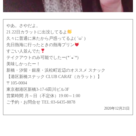
やあ。さやだよ。
21.22日カラットに出没してるよ
久々に普通に来たから戸惑ってるよ( ˘ω˘ )
先日熱海に行ったときの熱海プリン
すごい人並んでた
テイクアウトのみ可能でしたー(*´◒`*)
美味しかったー！
新橋・汐留・銀座・浜松町近辺のオススメ スナック
【港区新橋スナック CLUB CARAT（カラット）】
〒105-0004
東京都港区新橋3-17-6田川ビル3F
営業時間 月～日（不定休）19:00～1:00
ご予約・お問合せ TEL:03-6435-8878
2020年12月21日