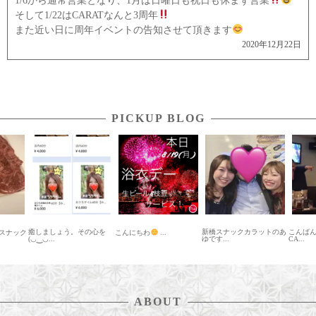
1/6から通常営業となり、1月は日曜日も祝日も休まず営業
そして1/22はCARATなんと3周年
また近い日に周年イベントの告知させて頂きます
2020年12月22日
PICKUP BLOG
の心を
新橋スナックカラットのあ
こんばんわ♪ 新橋スナック
新橋ス
こんにちわ
...
ゆです...
CA...
ナナで..
ABOUT