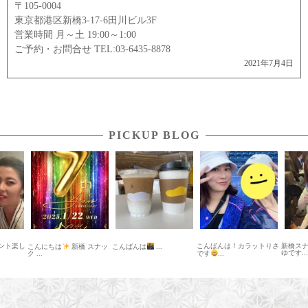
〒105-0004
東京都港区新橋3-17-6田川ビル3F
営業時間 月～土 19:00～1:00
ご予約・お問合せ TEL:03-6435-8878
2021年7月4日
PICKUP BLOG
ント楽し
こんばんは！カラットりさ
新橋ス
こんにちは
新橋 スナッ
こんばんは
...
ゆです...
ク ...
です
...