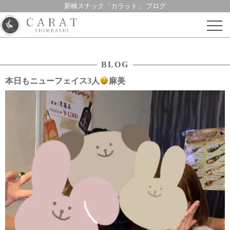
新橋スナック「カラット」 ブログ
Skip
to
content
BLOG
本日もニューフェイス3人
麻美