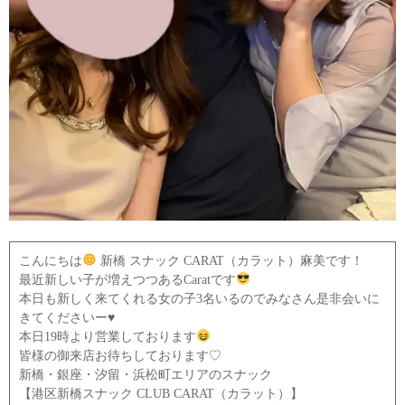
こんにちは
新橋 スナック CARAT（カラット）麻美です！
最近新しい子が増えつつあるCaratです
本日も新しく来てくれる女の子3名いるのでみなさん是非会いに
きてくださいー♥️
本日19時より営業しております
皆様の御来店お待ちしております♡
新橋・銀座・汐留・浜松町エリアのスナック
【港区新橋スナック CLUB CARAT（カラット）】