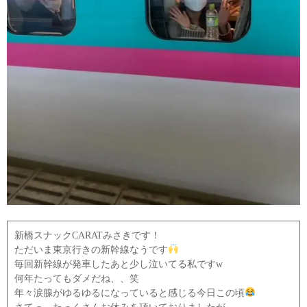
新橋スナックCARATみさきです！
ただいま東京行きの新幹線なうです
毎回新幹線が発車したあと少し泣いてる私ですw
何年たってもダメだね、、笑
年々涙腺がゆるゆるになっていると感じる今日この頃