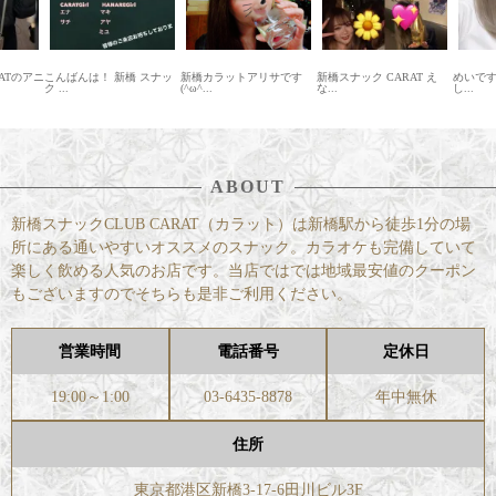
は！ 新橋 スナッ
新橋カラットアリサです
新橋スナック CARAT え
めいです♪♪ 久しぶりに更
(^ω^...
な...
し...
ABOUT
新橋スナックCLUB CARAT（カラット）は新橋駅から徒歩1分の場
所にある通いやすいオススメのスナック。カラオケも完備していて
楽しく飲める人気のお店です。当店ではでは地域最安値のクーポン
もございますのでそちらも是非ご利用ください。
営業時間
電話番号
定休日
19:00～1:00
03-6435-8878
年中無休
住所
東京都港区新橋3-17-6田川ビル3F