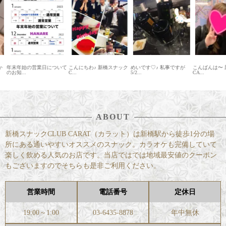
について
こんにちわ♪ 新橋スナック
めいです♡♪ 私事ですが
こんばんは〜 新橋スナック
こんば
C...
5/2...
CA...
CAR...
ABOUT
新橋スナックCLUB CARAT（カラット）は新橋駅から徒歩1分の場
所にある通いやすいオススメのスナック。カラオケも完備していて
楽しく飲める人気のお店です。当店ではでは地域最安値のクーポン
もございますのでそちらも是非ご利用ください。
営業時間
電話番号
定休日
19:00～1:00
03-6435-8878
年中無休