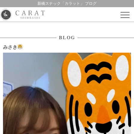
新橋スナック「カラット」 ブログ
Skip
to
content
BLOG
みさき