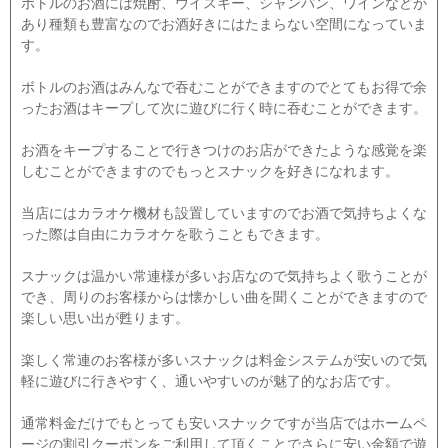
ボトルのお酒には焼酎、ウイスキー、シャンパン、ワインなどが
あり種類も豊富なのでお酒好きにはたまらない空間になっていま
す。
ボトルのお酒はみんなで吞むことができますのでとてもお得で余
ったお酒はキープして次に遊びに行く時に吞むことができます。
お酒をキープすることで行きつけのお店ができたような感覚を楽
しむことができますのでもっとスナックを好きになれます。
当店にはカラオケ機材も設置していますのでお酒で気持ちよくな
った際は自由にカラオケを歌うこともできます。
スナックは温かい常連様が多いお店なので気持ちよく歌うことが
でき、周りのお客様からは懐かしい曲を聞くことができますので
楽しい思い出が甦ります。
楽しく常連のお客様が多いスナックは料金システムが安いので気
軽に遊びに行きやすく、通いやすいのが魅了的なお店です。
通常料金だけでもとっても安いスナックですが当店ではホームペ
ージの割引クーポンをご利用して頂くことでさらに安い金額で遊