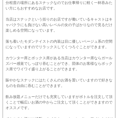
分程度の場所にあるスナックなのでお仕事帰りに軽く一杯吞みた
い方にもおすすめなお店です。
当店はスナックという括りのお店ですが働いているキャストはキ
ャバクラにも負けない高いレベルの女の子ばかりなので見るだけ
楽しめる空間になっています。
落ち着いたモダンテイストの内装は目に優しいベージュ系の空間
になっていますのでリラックスしてくつろぐことができます。
カウンター席とボックス席がある当店はカウンター席ならガール
ズバー感覚でしっぽり吞むことができ、団体のお客様ならボック
ス席でワイワイ盛り上がることができます。
賑やかなスナックにはたくさんのお酒を置いていますので好きな
ものを自由に吞むことができます。
飲み放題メニューだけでも充実していますがボトルを注文して頂
くことで幅広いお酒の中からご注文して頂くことができますので
オススメです。