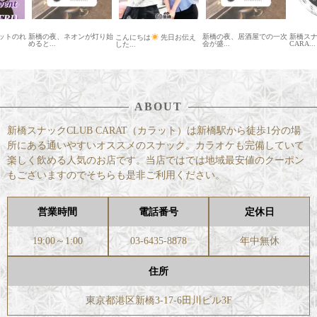
ットのれ
新橋の夜、ネオンが灯り始
新橋の夜、居酒屋での一次
新橋スナ
こんにちは
先日お伝え
めると...
会が盛...
CARA...
した...
ABOUT
新橋スナックCLUB CARAT（カラット）は新橋駅から徒歩1分の場
所にある通いやすいオススメのスナック。カラオケも完備していて
楽しく飲める人気のお店です。当店ではでは地域最安値のクーポン
もございますのでそちらも是非ご利用ください。
営業時間
電話番号
定休日
19:00～1:00
03-6435-8878
年中無休
住所
東京都港区新橋3-17-6田川ビル3F