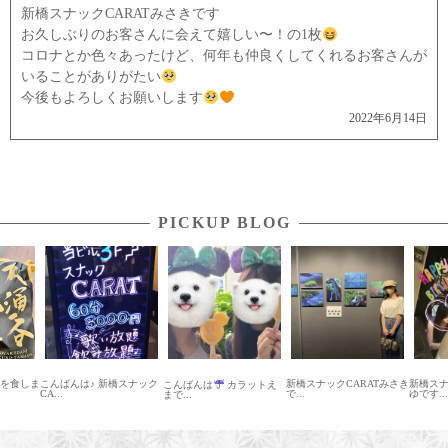
新橋スナックCARATみさきです
お久しぶりのお客さんに会えて嬉しい〜！の1枚
コロナとか色々あったけど、何年も仲良くしてくれるお客さんが
いることがありがたい
今後もよろしくお願いします
2022年6月14日
PICKUP BLOG
卵を食しま
こんばんは♪ 新橋スナック
新橋スナックCARATみさき
新橋ス
こんばんは
カラットえ
CA...
で...
ゆです...
まで...