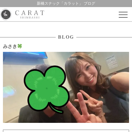
新橋スナック「カラット」 ブログ
Skip
to
content
BLOG
みさき