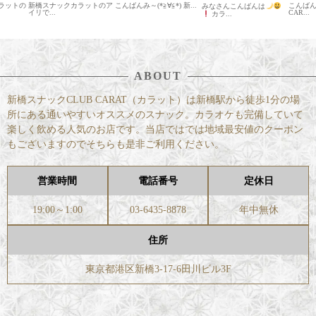
ラットの
新橋スナックカラットのア
こんばんみ～(*≧∀≦*) 新...
こんば
みなさんこんばんは
イリで...
CAR...
カラ...
ABOUT
新橋スナックCLUB CARAT（カラット）は新橋駅から徒歩1分の場
所にある通いやすいオススメのスナック。カラオケも完備していて
楽しく飲める人気のお店です。当店ではでは地域最安値のクーポン
もございますのでそちらも是非ご利用ください。
営業時間
電話番号
定休日
19:00～1:00
03-6435-8878
年中無休
住所
東京都港区新橋3-17-6田川ビル3F