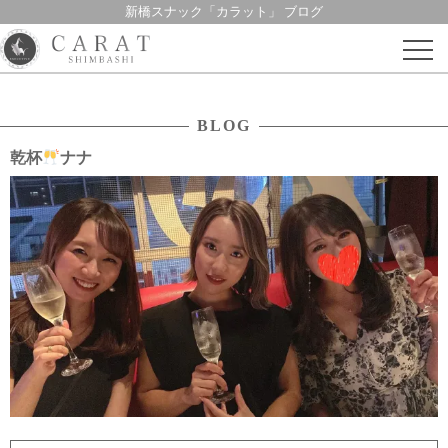
新橋スナック「カラット」 ブログ
Skip
to
content
BLOG
乾杯
ナナ