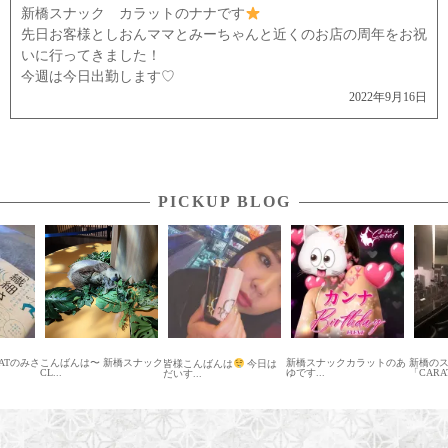
新橋スナック カラットのナナです
先日お客様としおんママとみーちゃんと近くのお店の周年をお祝
いに行ってきました！
今週は今日出勤します♡
2022年9月16日
PICKUP BLOG
のみさ
こんばんは〜 新橋スナック
新橋スナックカラットのあ
新橋のスナ
皆様こんばんは
今日は
CL...
ゆです...
「CARAT（..
だいす...