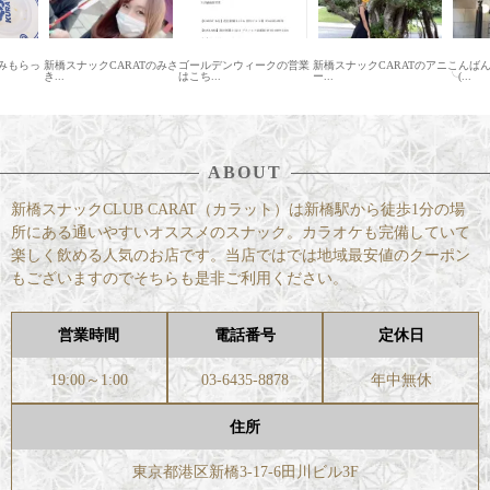
みもらっ
新橋スナックCARATのみさ
ゴールデンウィークの営業
新橋スナックCARATのアニ
こんばん
き...
はこち...
ー...
╰(...
ABOUT
新橋スナックCLUB CARAT（カラット）は新橋駅から徒歩1分の場
所にある通いやすいオススメのスナック。カラオケも完備していて
楽しく飲める人気のお店です。当店ではでは地域最安値のクーポン
もございますのでそちらも是非ご利用ください。
営業時間
電話番号
定休日
19:00～1:00
03-6435-8878
年中無休
住所
東京都港区新橋3-17-6田川ビル3F