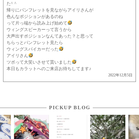
た^ ^
帰りにパンフレットを見ながらアイリさんが
色んなポジションがあるのね
って片っ端から読み上げ始めて
ウィングスピーカーって言うから
大声出すポジションなんてあった？と思って
ちらっとパンフレット見たら
ウィングスパイカーだった
アイリさん
ツボって大笑いさせて貰いました
本日もカラットへのご来店お待ちしてます♪
2022年12月5日
PICKUP BLOG