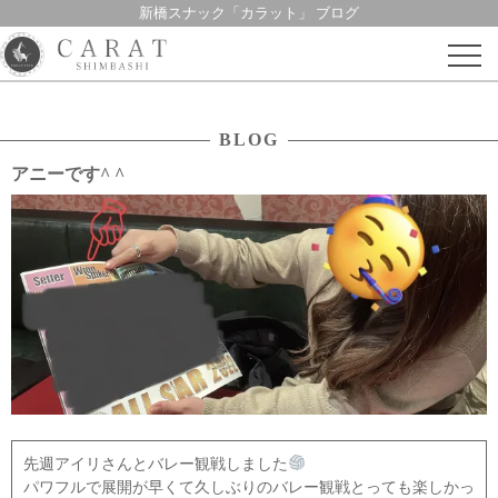
新橋スナック「カラット」 ブログ
Skip
to
content
BLOG
アニーです^ ^
先週アイリさんとバレー観戦しました
パワフルで展開が早くて久しぶりのバレー観戦とっても楽しかっ