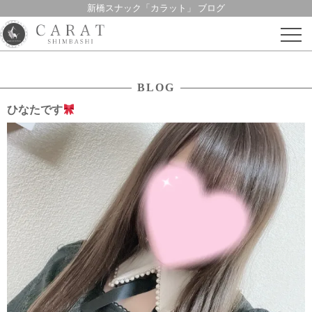
新橋スナック「カラット」 ブログ
Skip
to
content
BLOG
ひなたです