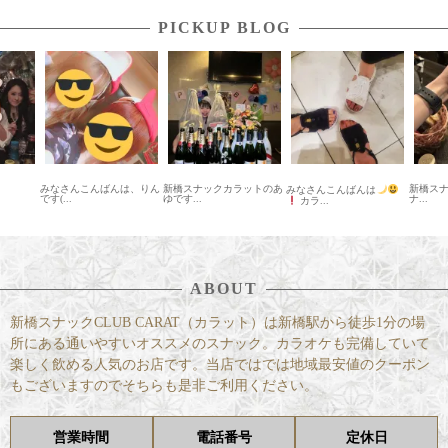
PICKUP BLOG
みなさんこんばんは、りん
新橋スナックカラットのあ
新橋スナック
みなさんこんばんは
です(...
ゆです...
ナ...
カラ...
ABOUT
新橋スナックCLUB CARAT（カラット）は新橋駅から徒歩1分の場
所にある通いやすいオススメのスナック。カラオケも完備していて
楽しく飲める人気のお店です。当店ではでは地域最安値のクーポン
もございますのでそちらも是非ご利用ください。
営業時間
電話番号
定休日