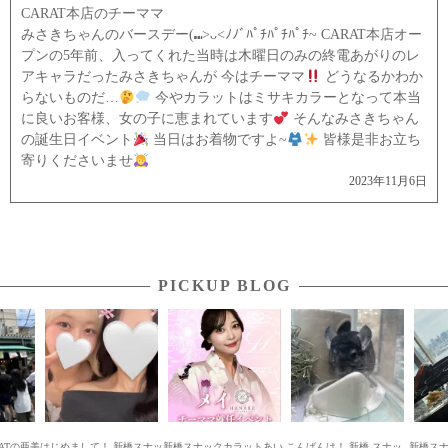
CARAT本店のチーママ
みさきちゃんのバースデー(⑉>ᴗ<ﾉﾉﾞﾊﾟﾁﾊﾟﾁﾊﾟﾁ~ CARAT本店オー
プンの5年前、入ってくれた当時は木曜日のみの終電あがりのレ
アキャラだったみさきちゃんが 今はチーママ
どうなるかわか
らないものだ…
今やカラットはミサキカラーとなって本当
に良いお客様、女の子に恵まれています
そんなみさきちゃん
の誕生日イベント
当日はお着物ですよ~
皆様是非お立ち
寄りくださいませ
2023年11月6日
PICKUP BLOG
 新橋スナッ
新橋スナックカラットあい
こんばんは！ 新橋 スナッ
新橋スナックCARATのアニ
新橋