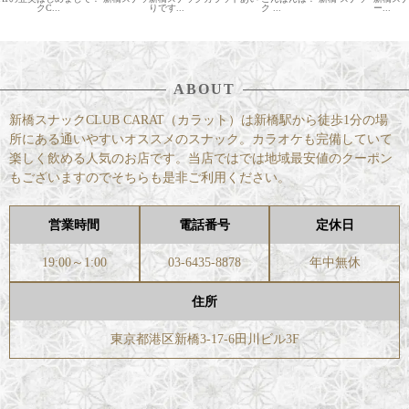
りです...
ク ...
ー...
ナナで.
ABOUT
新橋スナックCLUB CARAT（カラット）は新橋駅から徒歩1分の場
所にある通いやすいオススメのスナック。カラオケも完備していて
楽しく飲める人気のお店です。当店ではでは地域最安値のクーポン
もございますのでそちらも是非ご利用ください。
営業時間
電話番号
定休日
19:00～1:00
03-6435-8878
年中無休
住所
東京都港区新橋3-17-6田川ビル3F