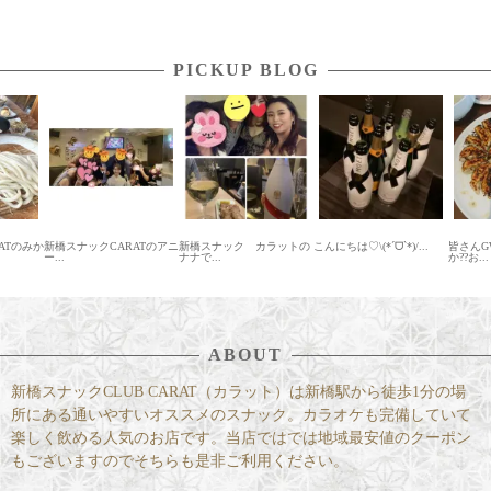
PICKUP BLOG
ARATのアニ
新橋スナック カラットの
こんにちは♡\(*ˊᗜˋ*)/...
皆さんGW満喫してます
新橋
ナナで...
か??お...
こ...
ABOUT
新橋スナックCLUB CARAT（カラット）は新橋駅から徒歩1分の場
所にある通いやすいオススメのスナック。カラオケも完備していて
楽しく飲める人気のお店です。当店ではでは地域最安値のクーポン
もございますのでそちらも是非ご利用ください。