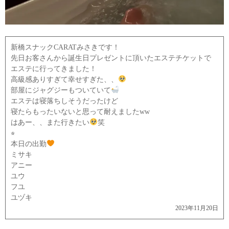
新橋スナックCARATみさきです！
先日お客さんから誕生日プレゼントに頂いたエステチケットで
エステに行ってきました！
高級感ありすぎて幸せすぎた、、
部屋にジャグジーもついていて
エステは寝落ちしそうだったけど
寝たらもったいないと思って耐えましたww
はあー、、また行きたい
笑
⭐︎
本日の出勤
ミサキ
アニー
ユウ
フユ
ユヅキ
2023年11月20日