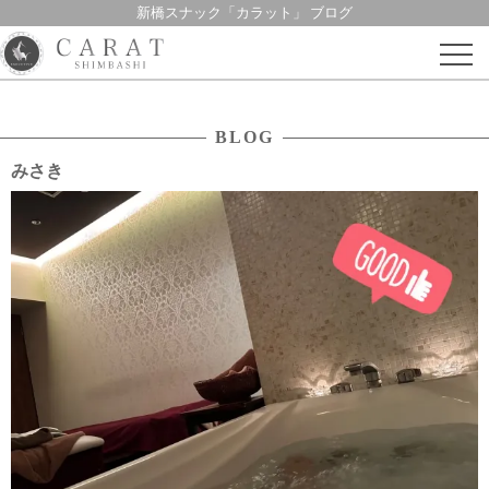
新橋スナック「カラット」 ブログ
Skip
to
content
BLOG
みさき