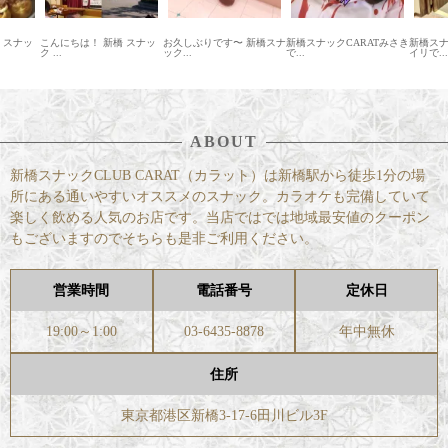
 スナッ
こんにちは！ 新橋 スナッ
お久しぶりです〜 新橋スナ
新橋スナックCARATみさき
新橋ス
ク ...
ック...
で...
イリで...
ABOUT
新橋スナックCLUB CARAT（カラット）は新橋駅から徒歩1分の場
所にある通いやすいオススメのスナック。カラオケも完備していて
楽しく飲める人気のお店です。当店ではでは地域最安値のクーポン
もございますのでそちらも是非ご利用ください。
営業時間
電話番号
定休日
19:00～1:00
03-6435-8878
年中無休
住所
東京都港区新橋3-17-6田川ビル3F