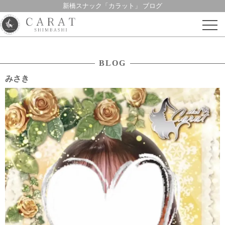
新橋スナック「カラット」 ブログ
Skip
to
content
BLOG
みさき