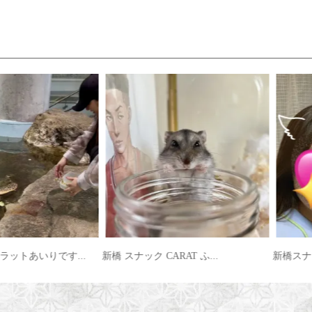
ットあいりです...
新橋 スナック CARAT ふ...
新橋スナッ