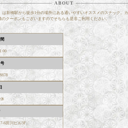
ABOUT
ラット）は新橋駅から徒歩1分の場所にある通いやすいオススメのスナック
値のクーポンもございますのでそちらも是非ご利用ください。
時間
1:00
番号
-8878
日
無休
所
7-6田川ビル3F