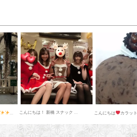
こんにちは！ 新橋 スナック ...
...
こんにちは
カラット新