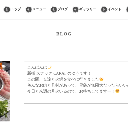
Skip
トップ
メニュー
ブログ
ギャラリー
イベント
to
content
BLOG
こんばんは
新橋 スナック CARAT のゆうです！
この間、友達と火鍋を食べに行きました
色んなお肉と具材があって、胃袋が無限大だったらいい
今日と来週の月火いるので、お待ちしてますー！