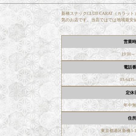
新橋スナックCLUB CARAT（カ
気のお店です。当店ではでは地域最安
営業
19:00～
電話
03-6435
定休
年中
住
東京都港区新橋3-1