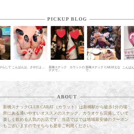
PICKUP BLOG
やらして
こんばんは、さやだよ...
新橋スナック カラットの
新橋スナック CARATえな
こんば
ナナで...
で...
ABOUT
新橋スナックCLUB CARAT（カラット）は新橋駅から徒歩1分の場
所にある通いやすいオススメのスナック。カラオケも完備していて
楽しく飲める人気のお店です。当店ではでは地域最安値のクーポン
もございますのでそちらも是非ご利用ください。