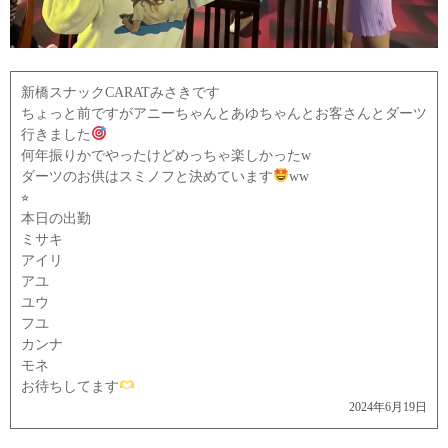
新橋スナックCARATみさきです
ちょっと前ですがアニーちゃんとあゆちゃんとお客さんとダーツ
行きました
何年振りかでやったけどめっちゃ楽しかったw
ダーツのお供はスミノフと決めています
ww
⭐︎
本日の出勤
ミサキ
アイリ
アユ
ユウ
フユ
カンナ
モネ
お待ちしてます
2024年6月19日