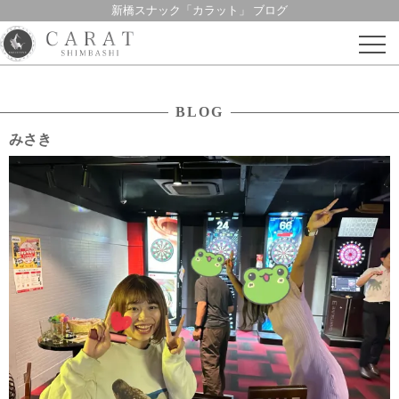
新橋スナック「カラット」 ブログ
Skip
to
content
BLOG
みさき