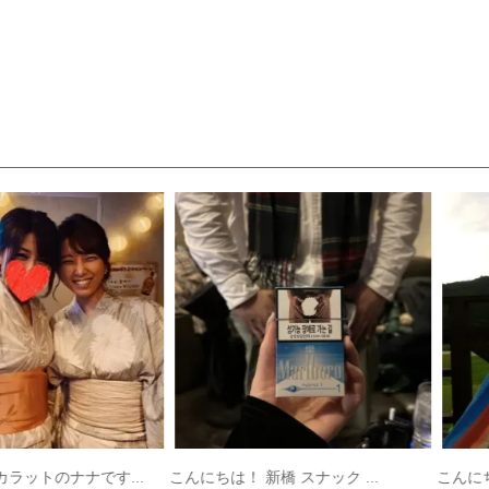
ットのナナです...
こんにちは！ 新橋 スナック ...
こんにちは