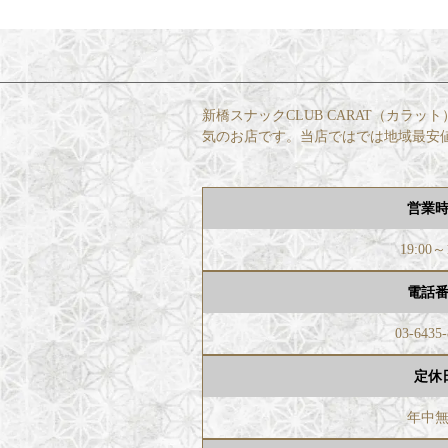
新橋スナックCLUB CARAT（カ
気のお店です。当店ではでは地域最安
営業
19:00～
電話
03-6435
定休
年中