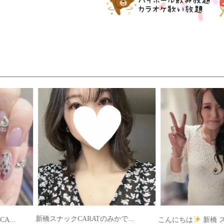
新橋スナックCARATのみかで...
..
こんにちは
新橋 スナ