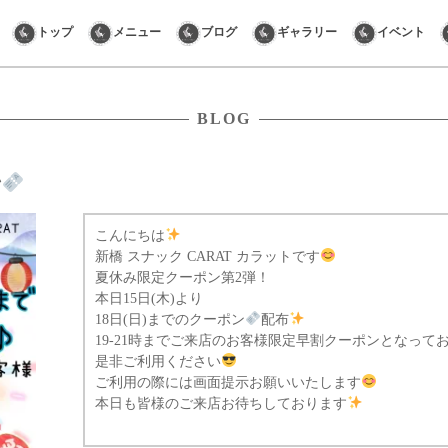
Skip
トップ
メニュー
ブログ
ギャラリー
イベント
to
content
BLOG
ン
こんにちは
新橋 スナック CARAT カラットです
夏休み限定クーポン第2弾！
本日15日(木)より
18日(日)までのクーポン
配布
19-21時までご来店のお客様限定早割クーポンとなって
是非ご利用ください
ご利用の際には画面提示お願いいたします
本日も皆様のご来店お待ちしております