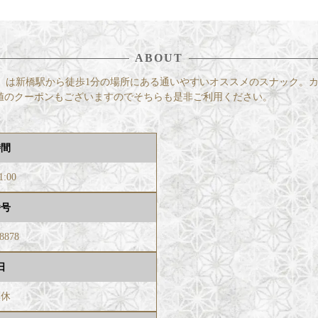
ABOUT
ラット）は新橋駅から徒歩1分の場所にある通いやすいオススメのスナック
値のクーポンもございますのでそちらも是非ご利用ください。
時間
1:00
番号
-8878
日
無休