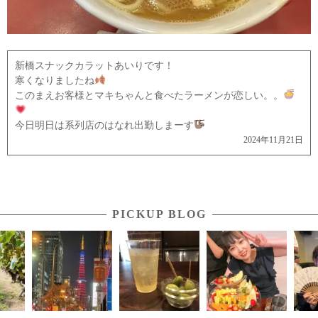
新橋スナックカラットあいりです！
寒くなりましたね
このまえお客様とマキちゃんと食べたラーメンが恋しい。。
今日明日は系列店のはなれ出勤しまーす
2024年11月21日
PICKUP BLOG
新橋
と言.