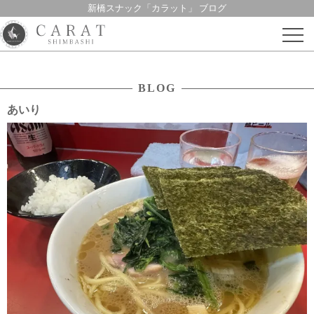
新橋スナック「カラット」 ブログ
Skip
to
content
BLOG
あいり