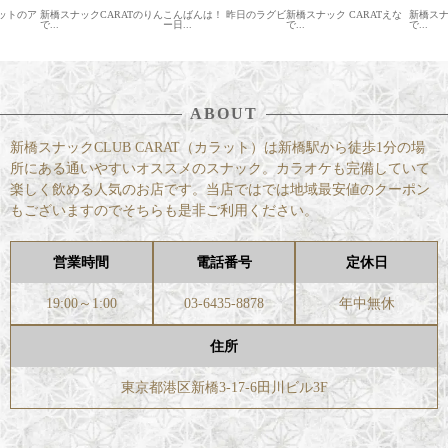
ARATのりん
こんばんは！ 昨日のラグビ
新橋スナック CARATえな
新橋スナックCARAT えな
ー日...
で...
で...
ABOUT
新橋スナックCLUB CARAT（カラット）は新橋駅から徒歩1分の場
所にある通いやすいオススメのスナック。カラオケも完備していて
楽しく飲める人気のお店です。当店ではでは地域最安値のクーポン
もございますのでそちらも是非ご利用ください。
営業時間
電話番号
定休日
19:00～1:00
03-6435-8878
年中無休
住所
東京都港区新橋3-17-6田川ビル3F