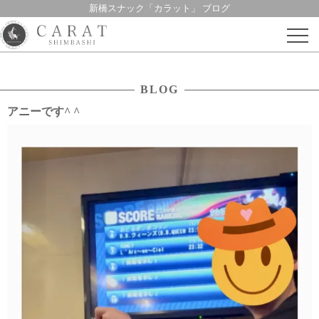
新橋スナック「カラット」 ブログ
Skip
to
content
BLOG
アニーです^ ^