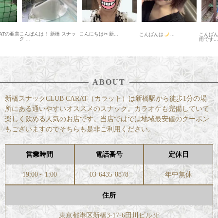
ATの亜美
こんばんは！ 新橋 スナッ
こんにちは✂ 新...
こんばんは
...
こんば
ク ...
雨です...
ABOUT
新橋スナックCLUB CARAT（カラット）は新橋駅から徒歩1分の場
所にある通いやすいオススメのスナック。カラオケも完備していて
楽しく飲める人気のお店です。当店ではでは地域最安値のクーポン
もございますのでそちらも是非ご利用ください。
営業時間
電話番号
定休日
19:00～1:00
03-6435-8878
年中無休
住所
東京都港区新橋3-17-6田川ビル3F