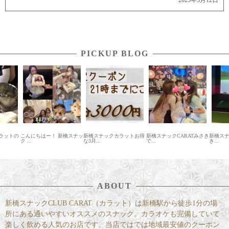
2025年3月12日
PICKUP BLOG
ラットの
こんにちはー！ 新橋スナッ
新橋スナックカラットお得
新橋スナックCARATみさき
新橋スナ
ク ...
な3月...
で...
き...
ABOUT
新橋スナックCLUB CARAT（カラット）は新橋駅から徒歩1分の場
所にある通いやすいオススメのスナック。カラオケも完備していて
楽しく飲める人気のお店です。当店ではでは地域最安値のクーポン