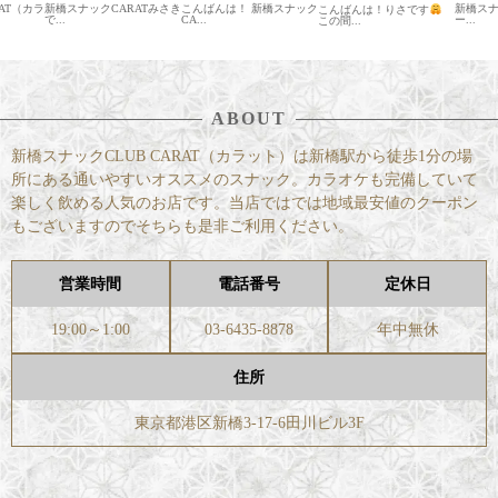
AT（カラ
新橋スナックCARATみさき
こんばんは！ 新橋スナック
新橋スナ
こんばんは！りさです
で...
CA...
ー...
この間...
ABOUT
新橋スナックCLUB CARAT（カラット）は新橋駅から徒歩1分の場
所にある通いやすいオススメのスナック。カラオケも完備していて
楽しく飲める人気のお店です。当店ではでは地域最安値のクーポン
もございますのでそちらも是非ご利用ください。
営業時間
電話番号
定休日
19:00～1:00
03-6435-8878
年中無休
住所
東京都港区新橋3-17-6田川ビル3F