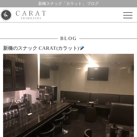
新橋スナック「カラット」 ブログ
Skip
to
content
BLOG
新橋のスナック CARAT(カラット)