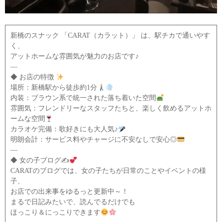
新橋のスナック 「CARAT（カラット）」 は、駅チカで通いやす
く、
アットホームな雰囲気が魅力のお店です♪
—
◆ お店の特徴
場所：新橋駅から徒歩約1分
内装：ブラウン系で統一された落ち着いた空間
雰囲気：フレンドリーなスタッフたちと、楽しく飲めるアットホ
ームな空間
カラオケ完備：歌好きにも大人気♪
明朗会計：サービス料やチャージに不安なしで安心◎
—
◆ 女の子ブログ✍
CARATのブログでは、女の子たちが日常のことやイベントの様
子、
お店での出来事をゆるっと更新中～！
まるで日記みたいで、読んでるだけでも
ほっこり＆にっこりできます