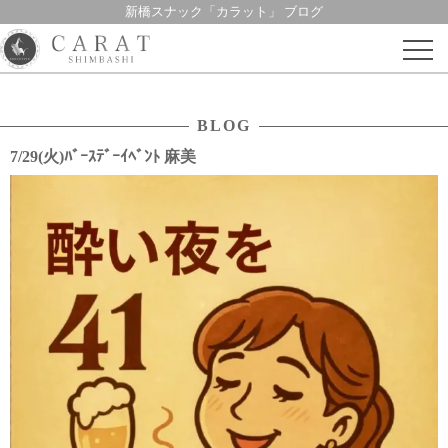
新橋スナック「カラット」 ブログ
Skip
to
content
BLOG
7/29(火)ﾊﾞｰｽﾃﾞｰｲﾍﾞﾝﾄ 麻美