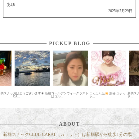
あゆ
2025年7月29日
PICKUP BLOG
新橋スナッ
おはようございます☀ 新橋
ゴールデンウィークラスト
新橋スナ
こんにちは
新橋 スナッ
CA...
はゴル...
き...
ク...
ABOUT
新橋スナックCLUB CARAT（カラット）は新橋駅から徒歩1分の場