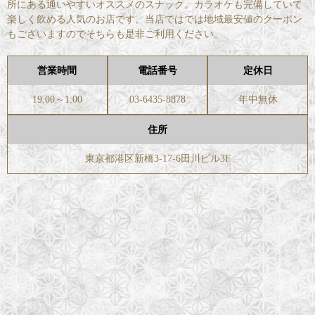
所にある通いやすいオススメのスナック。カラオケも完備していて
楽しく飲める人気のお店です。当店ではでは地域最安値のクーポン
もございますのでそちらも是非ご利用ください。
営業時間
電話番号
定休日
19:00～1:00
03-6435-8878
年中無休
住所
東京都港区新橋3-17-6田川ビル3F