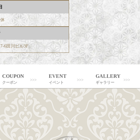
日
無休
所
7-6田川ビル3F
COUPON
EVENT
GALLERY
クーポン
イベント
ギャラリー