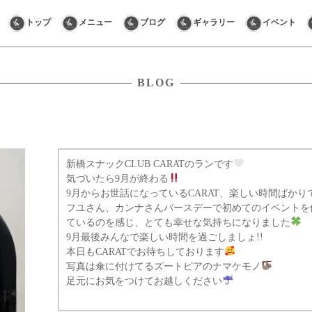
Skip
トップ
メニュー
ブログ
ギャラリー
イベント
to
content
BLOG
新橋スナックCLUB CARATのランです‎
気づいたら9月が終わる
9月からお世話になっているCARAT、楽しい時間ばか
フユさん、カンナさんバースデーで初めてのイベントを
ているのを感じ、とても幸せな気持ちになりました
9月最後みんなで楽しい時間を過ごしましょ!!
本日もCARATでお待ちしております
写真は傘に付けてるズートピアのナマケモノ
足元にお気をつけてお越しください