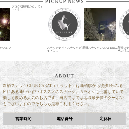
PICKUP NEWS
ブログ初登場のめいです
♡♪ オ...
ッシュ ス
スナックナビ・スナックガ
新橋スナックCARAT &nb...
新橋ス
イドに...
求人情...
ABOUT
新橋スナックCLUB CARAT（カラット）は新橋駅から徒歩1分の場
所にある通いやすいオススメのスナック。カラオケも完備していて
楽しく飲める人気のお店です。当店ではでは地域最安値のクーポン
もございますのでそちらも是非ご利用ください。
営業時間
電話番号
定休日