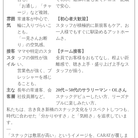
「お通し」「チャ
で安心。
ージ」など複雑。
雰囲
常連客が中心で、
【初心者大歓迎】
気
輪に入りづらいこ
スタッフが積極的に新規客もケア。お
とも。
一人様でもすぐに馴染めるアットホー
「一見さんお断
ムさ。
り」の空気感。
接客
ママや特定のスタ
【チーム接客】
スタ
ッフの個性が強
全員でお客様をおもてなし。程よい距
イル
い。
離感で、聴き上手・盛り上げ上手なス
営業色が強く、プ
タッフが揃う。
レッシャーを感じ
ることも。
主な
長年の常連客、会
20代～50代のサラリーマン・OLさん
客層
社役員層など。
スナックデビューしたい方、リーズナ
ブルに楽しみたい方。
私たちは、古き良き新橋のスナック文化をリスペクトしつつも、
時代に合わせた「分かりやすさ」と「気軽さ」を追求していま
す。
―
「スナックは敷居が高い」というイメージを、CARATが覆しま