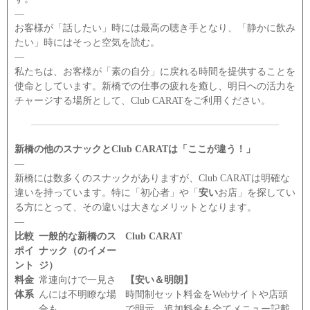
―
お客様が「話したい」時には最高の聴き手となり、「静かに飲み
たい」時にはそっと空気を読む。
―
私たちは、お客様が「素の自分」に戻れる時間を提供することを
使命としています。新橋での仕事の疲れを癒し、明日への活力を
チャージする場所として、Club CARATをご利用ください。
新橋の他のスナックとClub CARATは「ここが違う！」
―
新橋には数多くのスナックがありますが、Club CARATは明確な
違いを持っています。特に「初心者」や「
安い
お店」を探してい
る方にとって、その違いは大きなメリットとなります。
―
比較
一般的な新橋のス
Club CARAT
ポイ
ナック（のイメー
ント
ジ）
料金
常連向けで一見さ
【安い＆明朗】
体系
んには不明瞭な場
時間制セット料金をWebサイトや店頭
合も。
で明示。追加料金も全てメニュー記載