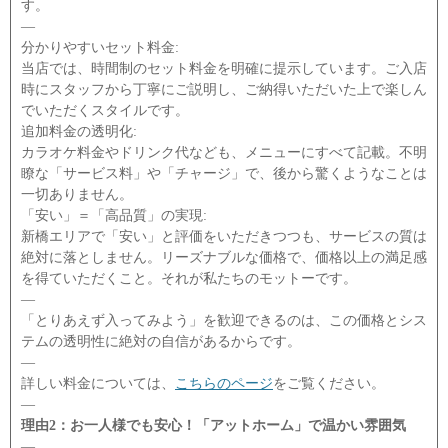
す。
―
分かりやすいセット料金:
当店では、時間制のセット料金を明確に提示しています。ご入店
時にスタッフから丁寧にご説明し、ご納得いただいた上で楽しん
でいただくスタイルです。
追加料金の透明化:
カラオケ料金やドリンク代なども、メニューにすべて記載。不明
瞭な「サービス料」や「チャージ」で、後から驚くようなことは
一切ありません。
「安い」＝「高品質」の実現:
新橋エリアで「安い」と評価をいただきつつも、サービスの質は
絶対に落としません。リーズナブルな価格で、価格以上の満足感
を得ていただくこと。それが私たちのモットーです。
―
「とりあえず入ってみよう」を歓迎できるのは、この価格とシス
テムの透明性に絶対の自信があるからです。
―
詳しい料金については、
こちらのページ
をご覧ください。
―
理由2：お一人様でも安心！「アットホーム」で温かい雰囲気
―