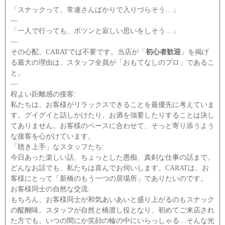
「スナックって、常連さんばかりで入りづらそう…」
―
「一人で行っても、ポツンと寂しい思いをしそう…」
―
その心配、CARATでは不要です。当店が「
初心者歓迎
」を掲げ
る最大の理由は、スタッフ全員が「おもてなしのプロ」であるこ
と。
―
程よい距離感の接客:
私たちは、お客様がリラックスできることを最優先に考えていま
す。グイグイと話しかけたり、お酒を強要したりすることは決し
てありません。お客様のペースに合わせて、そっと寄り添うよう
な接客を心がけています。
「聴き上手」なスタッフたち:
今日あった楽しい話、ちょっとした愚痴、真剣な仕事の話まで。
どんなお話でも、私たちは喜んでお伺いします。CARATは、お
客様にとって「新橋のもう一つの居場所」でありたいのです。
お客様同士の自然な交流:
もちろん、お客様同士が和気あいあいと盛り上がるのもスナック
の醍醐味。スタッフが自然と橋渡し役となり、初めてご来店され
た方でも、いつの間にか笑顔の輪の中にいらっしゃる…そんな光