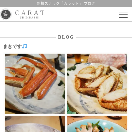
新橋スナック「カラット」 ブログ
Skip
to
content
BLOG
まきです