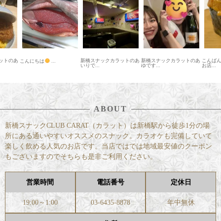
新橋スナックカラットのあ
新橋スナックカラットのあ
こんばんは！ おかげさまで
プ
...
いりで...
ゆです...
お店...
ABOUT
新橋スナックCLUB CARAT（カラット）は新橋駅から徒歩1分の場
所にある通いやすいオススメのスナック。カラオケも完備していて
楽しく飲める人気のお店です。当店ではでは地域最安値のクーポン
もございますのでそちらも是非ご利用ください。
営業時間
電話番号
定休日
19:00～1:00
03-6435-8878
年中無休