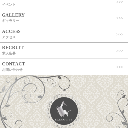
イベント
GALLERY
ギャラリー
ACCESS
アクセス
RECRUIT
求人応募
CONTACT
お問い合わせ