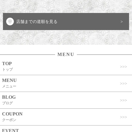
店舗までの道順を見る
MENU
TOP
トップ
MENU
メニュー
BLOG
ブログ
COUPON
クーポン
EVENT