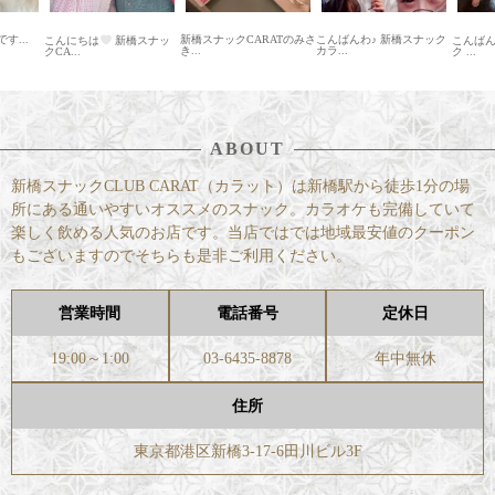
...
新橋スナックCARATのみさ
こんばんわ♪ 新橋スナック
こんにちは
新橋スナッ
こんば
き...
カラ...
クCA...
ク ...
ABOUT
新橋スナックCLUB CARAT（カラット）は新橋駅から徒歩1分の場
所にある通いやすいオススメのスナック。カラオケも完備していて
楽しく飲める人気のお店です。当店ではでは地域最安値のクーポン
もございますのでそちらも是非ご利用ください。
営業時間
電話番号
定休日
19:00～1:00
03-6435-8878
年中無休
住所
東京都港区新橋3-17-6田川ビル3F