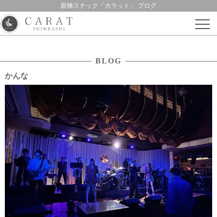
新橋スナック「カラット」 ブログ
Skip
to
content
BLOG
かんな