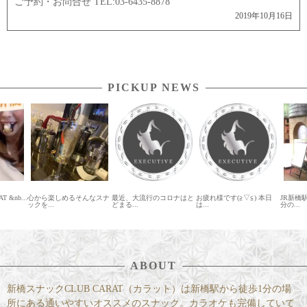
ご予約・お問合せ TEL:03-6435-8878
2019年10月16日
PICKUP NEWS
&nb...
心から楽しめるそんなスナ
最近、大流行のコロナはと
お疲れ様です(≧▽≦) 本日
JR新橋
ックを...
どまる...
は...
分の...
ABOUT
新橋スナックCLUB CARAT（カラット）は新橋駅から徒歩1分の場
所にある通いやすいオススメのスナック。カラオケも完備していて