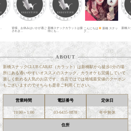
..
皆様、お休みはいかが過ご
新橋スナックカラットは接
新橋スナ
こんにちは
新橋 スナッ
されま...
待にも...
ク...
ABOUT
新橋スナックCLUB CARAT（カラット）は新橋駅から徒歩1分の場
所にある通いやすいオススメのスナック。カラオケも完備していて
楽しく飲める人気のお店です。当店ではでは地域最安値のクーポン
もございますのでそちらも是非ご利用ください。
営業時間
電話番号
定休日
19:00～1:00
03-6435-8878
年中無休
住所