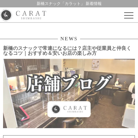
新橋スナック「カラット」 新着情報
Skip
to
content
NEWS
新橋のスナックで常連になるには？店主や従業員と仲良く
なるコツ｜おすすめ＆安いお店の楽しみ方