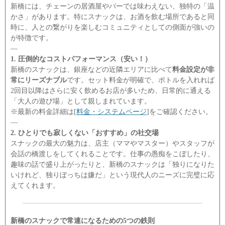
新橋には、チェーンの居酒屋やバーでは味わえない、独特の「温
かさ」があります。特にスナックは、お酒を飲む場所であると同
時に、人との繋がりを楽しむコミュニティとしての側面が強いの
が特徴です。
―
1. 圧倒的なコストパフォーマンス（安い！）
新橋のスナックは、銀座などの近隣エリアに比べて
料金設定が非
常にリーズナブル
です。セット料金が明確で、ボトルを入れれば
2回目以降はさらに安く飲めるお店が多いため、日常的に通える
「大人の遊び場」として親しまれています。
※最新の料金詳細は[
料金・システムページ
]をご確認ください。
―
2. ひとりでも寂しくない「おすすめ」の社交場
スナックの最大の魅力は、店主（ママやマスター）やスタッフが
会話の橋渡しをしてくれることです。仕事の愚痴をこぼしたり、
趣味の話で盛り上がったりと、新橋のスナックは「独りになりた
いけれど、独りぼっちは嫌だ」という現代人のニーズに完璧に応
えてくれます。
新橋のスナックで常連になるための5つの鉄則