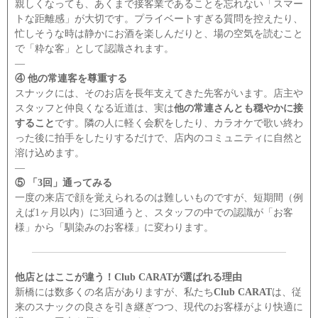
親しくなっても、あくまで接客業であることを忘れない「スマー
トな距離感」が大切です。プライベートすぎる質問を控えたり、
忙しそうな時は静かにお酒を楽しんだりと、場の空気を読むこと
で「粋な客」として認識されます。
―
④ 他の常連客を尊重する
スナックには、そのお店を長年支えてきた先客がいます。店主や
スタッフと仲良くなる近道は、実は
他の常連さんとも穏やかに接
すること
です。隣の人に軽く会釈をしたり、カラオケで歌い終わ
った後に拍手をしたりするだけで、店内のコミュニティに自然と
溶け込めます。
―
⑤ 「3回」通ってみる
一度の来店で顔を覚えられるのは難しいものですが、短期間（例
えば1ヶ月以内）に3回通うと、スタッフの中での認識が「お客
様」から「馴染みのお客様」に変わります。
他店とはここが違う！Club CARATが選ばれる理由
新橋には数多くの名店がありますが、私たち
Club CARAT
は、従
来のスナックの良さを引き継ぎつつ、現代のお客様がより快適に