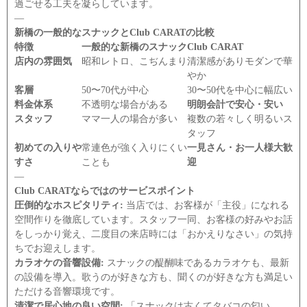
過ごせる工夫を凝らしています。
―
新橋の一般的なスナックとClub CARATの比較
特徴
一般的な新橋のスナック
Club CARAT
店内の雰囲気
昭和レトロ、こぢんまり
清潔感がありモダンで華
やか
客層
50〜70代が中心
30〜50代を中心に幅広い
料金体系
不透明な場合がある
明朗会計で安心・安い
スタッフ
ママ一人の場合が多い
複数の若々しく明るいス
タッフ
初めての入りや
常連色が強く入りにくい
一見さん・お一人様大歓
すさ
ことも
迎
―
Club CARATならではのサービスポイント
圧倒的なホスピタリティ:
当店では、お客様が「主役」になれる
空間作りを徹底しています。スタッフ一同、お客様の好みやお話
をしっかり覚え、二度目の来店時には「おかえりなさい」の気持
ちでお迎えします。
カラオケの音響設備:
スナックの醍醐味であるカラオケも、最新
の設備を導入。歌うのが好きな方も、聞くのが好きな方も満足い
ただける音響環境です。
清潔で居心地の良い空間:
「スナックは古くてタバコの匂い