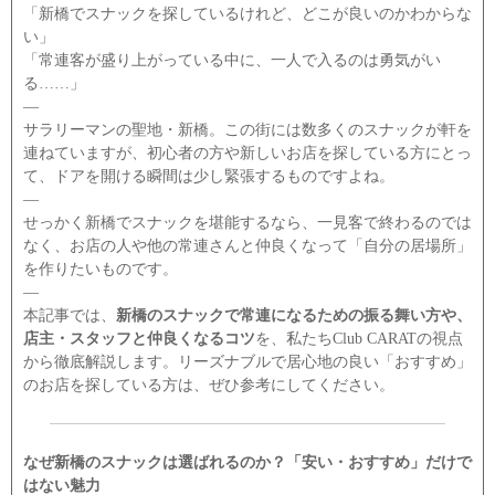
「新橋でスナックを探しているけれど、どこが良いのかわからな
い」
「常連客が盛り上がっている中に、一人で入るのは勇気がい
る……」
―
サラリーマンの聖地・新橋。この街には数多くのスナックが軒を
連ねていますが、初心者の方や新しいお店を探している方にとっ
て、ドアを開ける瞬間は少し緊張するものですよね。
―
せっかく新橋でスナックを堪能するなら、一見客で終わるのでは
なく、お店の人や他の常連さんと仲良くなって「自分の居場所」
を作りたいものです。
―
本記事では、
新橋のスナックで常連になるための振る舞い方や、
店主・スタッフと仲良くなるコツ
を、私たちClub CARATの視点
から徹底解説します。リーズナブルで居心地の良い「おすすめ」
のお店を探している方は、ぜひ参考にしてください。
なぜ新橋のスナックは選ばれるのか？「安い・おすすめ」だけで
はない魅力