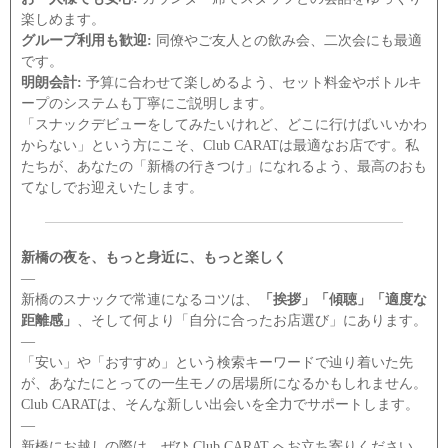
楽しめます。
グループ利用も歓迎:
同僚やご友人との飲み会、二次会にも最適
です。
明朗会計:
予算に合わせて楽しめるよう、セット料金やボトルキ
ープのシステムも丁寧にご説明します。
「スナックデビューをしてみたいけれど、どこに行けばいいかわ
からない」という方にこそ、Club CARATは最適なお店です。私
たちが、あなたの「新橋の行きつけ」になれるよう、最高のおも
てなしでお迎えいたします。
新橋の夜を、もっと身近に、もっと楽しく
―
新橋のスナックで常連になるコツは、
「挨拶」「傾聴」「適度な
距離感」
、そして何より「自分に合ったお店選び」にあります。
―
「安い」や「おすすめ」という検索キーワードで辿り着いた先
が、あなたにとっての一生モノの居場所になるかもしれません。
Club CARATは、そんな新しい出会いを全力でサポートします。
―
新橋にお越しの際は、ぜひ Club CARAT へお立ち寄りください。